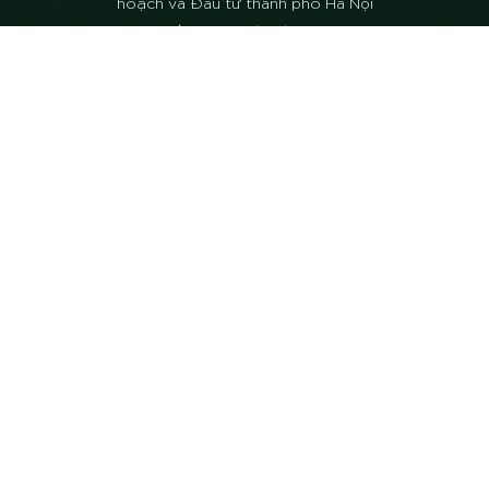
hoạch và Đầu tư thành phố Hà Nội
cấp ngày 21/06/2007
Address: Số 32 Trần Khánh Dư –
Ngô Quyền – Hải Phòng
Hotline support: 1900 06 88 55 -
Email: info@hapexim.com
SHOWROOM HÙNG TÚY
POLICY
SUBSCRIBE
SUBSCRIBE
Copyright © 2022. All Rights Reserved.