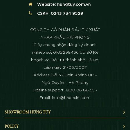
Website:
hungtuy.com.vn
CSKH: 0243 734 9529
CÔNG TY CỔ PHẦN ĐẦU TƯ XUẤT
NHẬP KHẨU HẢI PHÒNG
Giấy chứng nhận đăng ký doanh
nghiệp số: 0102298466 do Sở Kế
hoạch và Đầu tư thành phố Hà Nội
cấp ngày 21/06/2007
Address: Số 32 Trần Khánh Dư –
Ngô Quyền – Hải Phòng
Hotline support: 1900 06 88 55 -
Email: info@hapexim.com
SHOWROOM HÙNG TÚY
POLICY