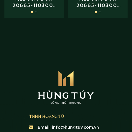
20665-110300-
20665-110300-
40400
48870
TNHH HOÀNG TỬ
Email:
info@hungtuy.com.vn